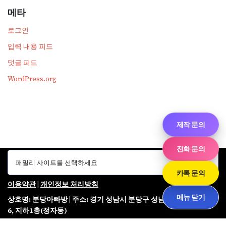
메타
로그인
입력 내용 피드
댓글 피드
WordPress.org
제작 문의
전화 문의
카톡 문의
이용약관
|
개인정보 처리방침
메뉴 닫기
상호명: 분당아빠방 | 주소: 경기 성남시 분당구 성남대로343번길 12-
6, 지하1층(정자동)