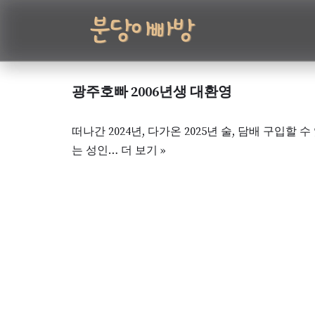
콘
텐
츠
광주호빠 2006년생 대환영
로
건
떠나간 2024년, 다가온 2025년 술, 담배 구입할 수
너
는 성인…
더 보기 »
뛰
기