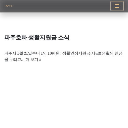
콘
텐
츠
로
파주호빠 생활지원금 소식
건
너
뛰
파주시 1월 21일부터 1인 10만원!! 생활안정지원금 지급!! 생활의 안정
기
을 누리고…
더 보기 »