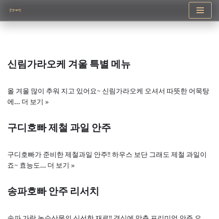
콘
텐
츠
로
신림가라오케 겨울 특별 메뉴
건
너
뛰
올 겨울 많이 추워 지고 있어요~ 신림가라오케 오셔서 따뜻한 어묵탕
기
에…
더 보기 »
구디호빠 제철 과일 안주
구디호빠가 준비한 제철과일 안주!! 하우스 보단 그래도 제철 과일이
죠~ 효능도…
더 보기 »
송파호빠 안주 리서치
송파 가락 농수산물의 신선한 재료!! 격식에 맞춘 프리미엄 안주 요