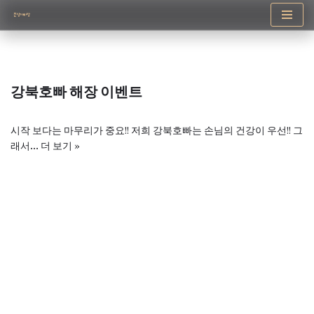
콘
텐
츠
로
강북호빠 해장 이벤트
건
너
뛰
시작 보다는 마무리가 중요!! 저희 강북호빠는 손님의 건강이 우선!! 그
기
래서…
더 보기 »