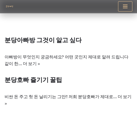
콘
텐
츠
로
분당아빠방 그것이 알고 싶다
건
너
뛰
아빠방이 무엇인지 궁금하세요? 어떤 곳인지 제대로 알려 드립니다
기
같이 한…
더 보기 »
분당호빠 즐기기 꿀팁
비싼 돈 주고 헛 돈 날리기는 그만!! 저희 분당호빠가 제대로…
더 보기
»