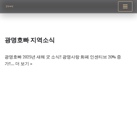
콘
텐
츠
로
광명호빠 지역소식
건
너
뛰
광명호빠 2025년 새해 굿 소식!! 광명사랑 화폐 인센티브 20% 증
기
가!!…
더 보기 »