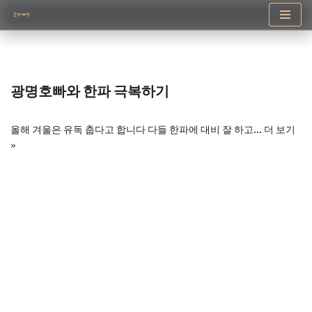
콘
텐
츠
로
광명호빠와 한파 극복하기
건
너
뛰
올해 겨울은 유독 춥다고 합니다 다들 한파에 대비 잘 하고…
더 보기
기
»