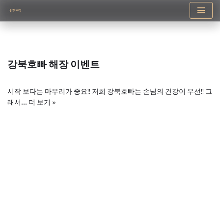
콘
텐
츠
로
강북호빠 해장 이벤트
건
너
뛰
시작 보다는 마무리가 중요!! 저희 강북호빠는 손님의 건강이 우선!! 그
기
래서…
더 보기 »