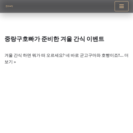
콘
텐
츠
로
중랑구호빠가 준비한 겨울 간식 이벤트
건
너
뛰
겨울 간식 하면 뭐가 떠 오르세요? 네 바로 군고구마와 호빵이죠!!…
더
기
보기 »