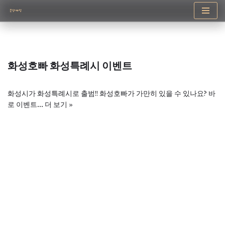
콘
텐
츠
로
화성호빠 화성특례시 이벤트
건
너
뛰
화성시가 화성특례시로 출범!! 화성호빠가 가만히 있을 수 있나요? 바
기
로 이벤트…
더 보기 »