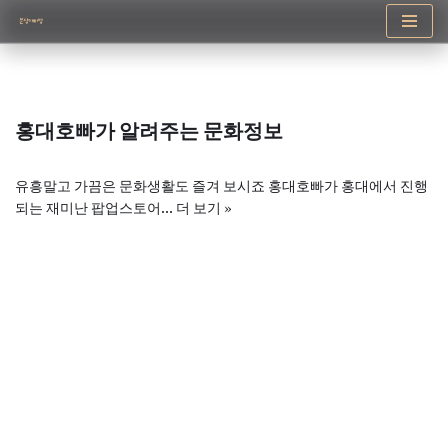
콘
텐
츠
로
홍대호빠가 알려주는 문화정보
건
너
뛰
유흥말고 가끔은 문화생활도 즐겨 보시죠 홍대호빠가 홍대에서 진행
기
되는 재미난 팝업스토어…
더 보기 »